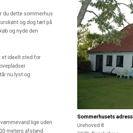
er du dette sommerhus
turskønt og dog tæt på
dkøb og nyde den
et ideelt sted for
 sovepladser
år nu lyst og
Sommerhusets adress
t svømmevand lige uden
Urehoved 8
800 meters afstand