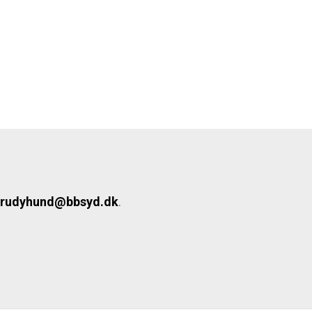
rudyhund@bbsyd.dk
.