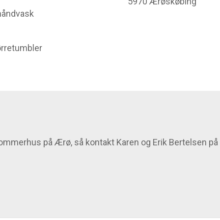
5970 Ærøskøbing
 håndvask
ørretumbler
 sommerhus på Ærø, så kontakt Karen og Erik Bertelsen på