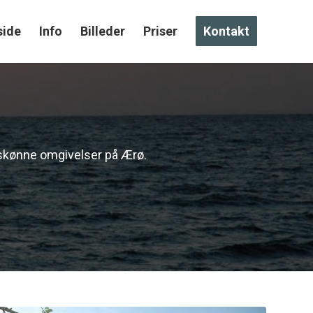
side
Info
Billeder
Priser
Kontakt
rskønne omgivelser på Ærø.