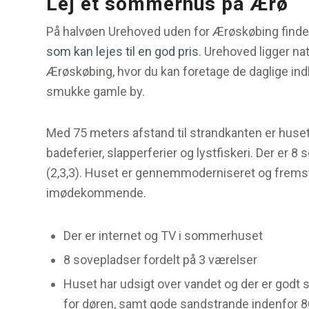
Lej et sommerhus på Ærø
På halvøen Urehoved uden for Ærøskøbing find
som kan lejes til en god pris
. Urehoved ligger na
Ærøskøbing, hvor du kan foretage de daglige in
smukke gamle by.
Med 75 meters afstand til strandkanten er huset 
badeferier, slapperferier og lystfiskeri. Der er 8
(2,3,3). Huset er gennemmoderniseret og fremst
imødekommende.
Der er internet og TV i sommerhuset
8 sovepladser fordelt på 3 værelser
Huset har udsigt over vandet og der er god
for døren, samt gode sandstrande indenfor 