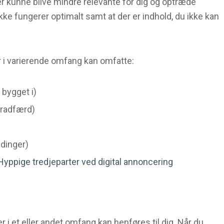
cer kunne blive mindre relevante for dig og optræde
kke fungerer optimalt samt at der er indhold, du ikke kan
r i varierende omfang kan omfatte:
bygget i)
eradfærd)
dinger)
Hyppige tredjeparter ved digital annoncering
r i et eller andet omfang kan henføres til dig. Når du